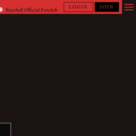
LOGIN
JOIN
Raychell Official Fanclub