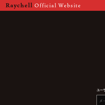
Raychell
Official Website
ユーザ