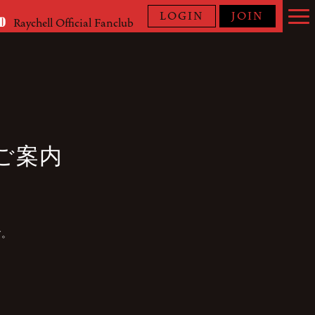
LOGIN
JOIN
Raychell Official Fanclub
るご案内
す。